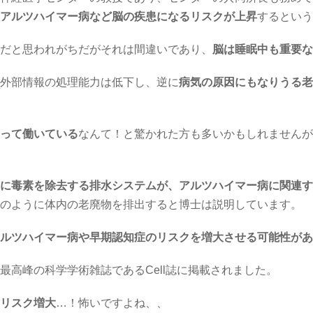
アルツハイマー病など脳の疾患になるリスクが上昇
するという
だと思われがちだがそれは間違いであり、
脳は睡眠中も重要な
外部情報の処理能力は低下し、逆に
病気の原因にもなりうる老
って働いている
なんて！と驚かれた方も多いかもしれませんが
に毒素を除去する排水システムが、アルツハイマー病に関連す
のように体内の老廃物を排出すると博士は説明しています。
ルツハイマー病や早期認知症のリスクを増大させる可能性があ
最高峰の科学学術雑誌である
Cell
誌に掲載されました。
リスク増大
…！怖いですよね、、