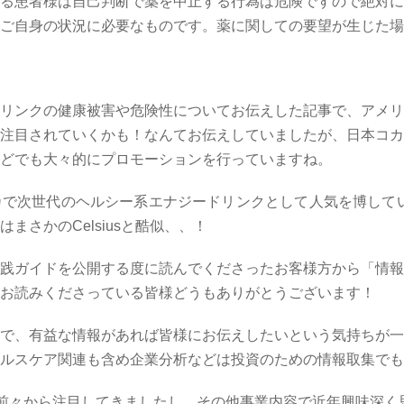
る患者様は自己判断で薬を中止する行為は危険ですので絶対に
ご自身の状況に必要なものです。薬に関しての要望が生じた場
リンクの健康被害や危険性についてお伝えした記事で、アメリ
注目されていくかも！なんてお伝えしていましたが、日本コカ
どでも大々的にプロモーションを行っていますね。
カで次世代のヘルシー系エナジードリンクとして人気を博して
はまさかの
Celsius
と酷似、、！
践ガイドを公開する度に読んでくださったお客様方から「情報
お読みくださっている皆様どうもありがとうございます！
で、有益な情報があれば皆様にお伝えしたいという気持ちが一
ルスケア関連も含め企業分析などは投資のための情報取集でも
前々から注目してきましたし、その他事業内容で近年興味深く