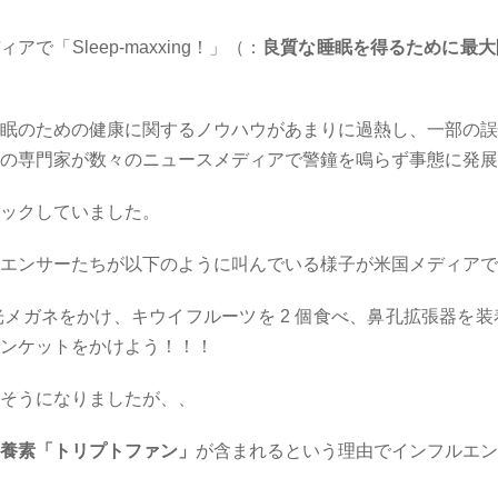
ディアで「
Sleep-maxxing
！」（：
良質な睡眠を得るために最大
眠のための健康に関するノウハウがあまりに過熱し、一部の誤
の専門家が数々のニュースメディアで警鐘を鳴らず事態に発展
ックしていました。
エンサーたちが以下のように叫んでいる様子が米国メディアで
光メガネをかけ、キウイフルーツを
2
個食べ、鼻孔拡張器を装
ンケットをかけよう！！！
そうになりましたが、、
養素「トリプトファン」
が含まれるという理由でインフルエン