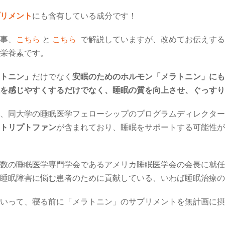
リメント
にも含有している成分です！
事、
こちら
と
こちら
で解説していますが、改めてお伝えする
栄養素です。
トニン」
だけでなく
安眠のためのホルモン「メラトニン」にも
を感じやすくするだけでなく、睡眠の質を向上させ、ぐっすり
、同大学の睡眠医学フェローシップのプログラムディレクター
トリプトファン
が含まれており、睡眠をサポートする可能性が
数の睡眠医学専門学会であるアメリカ睡眠医学会の会長に就任
睡眠障害に悩む患者のために貢献している、いわば睡眠治療の
いって、寝る前に「メラトニン」のサプリメントを無計画に摂