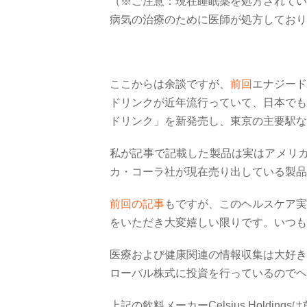
（※ご注意：現在睡眠薬を処方されてい
病気の治療のために医師が処方しており
ここからは余談ですが、
前回
エナジード
ドリンクが近年流行っていて、日本でも
ドリンク」を新発売し、東京の主要駅な
私が記事で記載した製品は実はアメリ
カ・コーラ社が現在売り出している製品
前回の記事
もですが、このヘルスケア実
をいただき大変嬉しい限りです。いつも
医療および健康関連の情報収集は大好き
ローバル株式に投資を行っているのでヘ
上記の飲料メーカー
Celsius Holdings
は