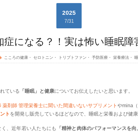
2025
7/31
知症になる？！実は怖い睡眠障
こころの健康
・
セロトニン
・
トリプトファン
・
予防医療
・
栄養療法
・
れている
「睡眠」と健康
についてお伝えしたいと思います。
 薬剤師 管理栄養士に聞いた間違いないサプリメント
や
mina
（
ント
を開発し販売しているほどなので、睡眠と栄養および健康
なく、近年若い人たちにも
「精神と肉体のパフォーマンスを向