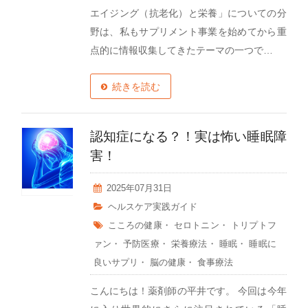
エイジング（抗老化）と栄養」についての分
野は、私もサプリメント事業を始めてから重
点的に情報収集してきたテーマの一つで…
続きを読む
認知症になる？！実は怖い睡眠障
害！
2025年07月31日
ヘルスケア実践ガイド
こころの健康
・
セロトニン
・
トリプトフ
ァン
・
予防医療
・
栄養療法
・
睡眠
・
睡眠に
良いサプリ
・
脳の健康
・
食事療法
こんにちは！薬剤師の平井です。 今回は今年