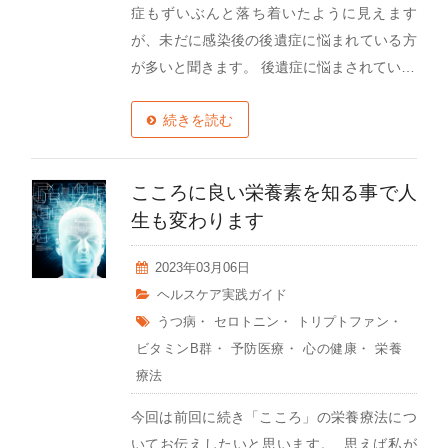
症もずいぶんと落ち着いたように見えます
が、未だに感染後の後遺症に悩まれている方
が多いと聞きます。 後遺症に悩まされてい…
続きを読む
こころに良い栄養素を知る事で人
生も変わります
2023年03月06日
ヘルスケア実践ガイド
うつ病
・
セロトニン
・
トリプトファン
・
ビタミンB群
・
予防医療
・
心の健康
・
栄養
療法
今回は前回に続き「こころ」の栄養療法につ
いてお伝えしたいと思います。 思えば私が