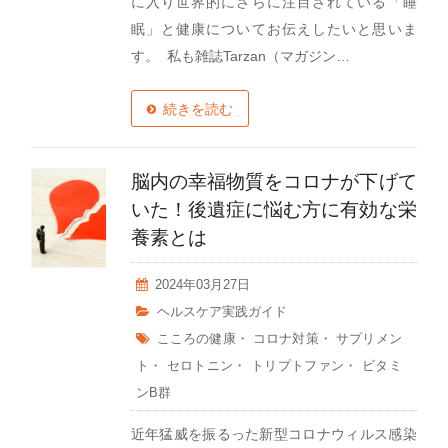
に入り世界的にさらに注目されている「睡
眠」と健康についてお伝えしたいと思いま
す。 私も雑誌Tarzan（マガジン…
続きを読む
脳内の幸福物質をコロナが下げて
いた！後遺症に悩む方に有効な栄
養素とは
2024年03月27日
ヘルスケア実践ガイド
こころの健康
・
コロナ対策
・
サプリメン
ト
・
セロトニン
・
トリプトファン
・
ビタミ
ンB群
近年猛威を振るった新型コロナウィルス感染