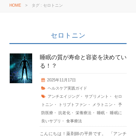
HOME
>
タグ : セロトニン
セロトニン
睡眠の質が寿命と容姿を決めてい
る！？
2025年11月17日
ヘルスケア実践ガイド
アンチエイジング
・
サプリメント
・
セロ
トニン
・
トリプトファン
・
メラトニン
・
予
防医療
・
抗老化
・
栄養療法
・
睡眠
・
睡眠に
良いサプリ
・
食事療法
こんにちは！薬剤師の平井です。 「アンチ